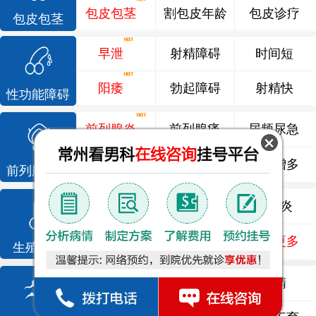
包皮包茎
割包皮年龄
包皮诊疗
包皮包茎
早泄
射精障碍
时间短
阳痿
勃起障碍
射精快
性功能障碍
前列腺炎
前列腺痛
尿频尿急
前列腺增生
排尿不畅
夜尿增多
前列腺疾病
龟头炎
睾丸炎
尿道炎
尿相关
泌尿感染
了解更多
生殖感染
死精
少精
弱精