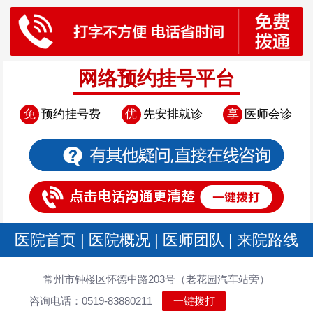
网络预约挂号平台
免
预约挂号费
优
先安排就诊
享
医师会诊
医院首页
|
医院概况
|
医师团队
|
来院路线
常州市钟楼区怀德中路203号（老花园汽车站旁）
咨询电话：0519-83880211
一键拨打