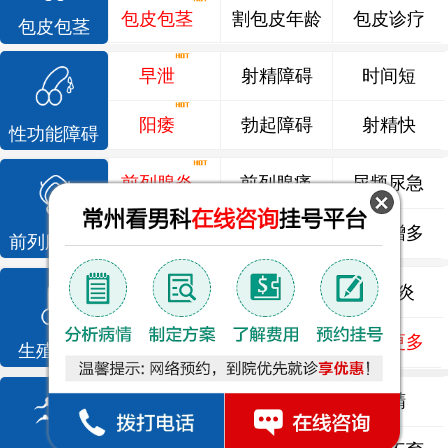
包皮包茎
割包皮年龄
包皮诊疗
包皮包茎
早泄
射精障碍
时间短
阳痿
勃起障碍
射精快
性功能障碍
前列腺炎
前列腺痛
尿频尿急
前列腺增生
排尿不畅
夜尿增多
前列腺疾病
龟头炎
睾丸炎
尿道炎
尿相关
泌尿感染
了解更多
生殖感染
死精
少精
弱精