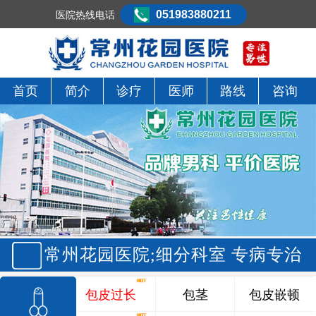
051983880211
医院热线电话
首页
简介
诊疗
医师
路线
咨询
常州花园医院;细分科室 专病专治
包皮过长
包茎
包皮嵌顿