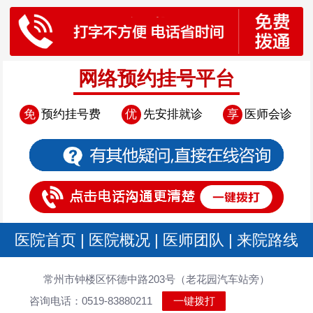
网络预约挂号平台
免
预约挂号费
优
先安排就诊
享
医师会诊
医院首页
|
医院概况
|
医师团队
|
来院路线
常州市钟楼区怀德中路203号（老花园汽车站旁）
咨询电话：0519-83880211
一键拨打