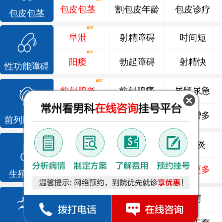
包皮包茎
割包皮年龄
包皮诊疗
包皮包茎
早泄
射精障碍
时间短
阳痿
勃起障碍
射精快
性功能障碍
前列腺炎
前列腺痛
尿频尿急
前列腺增生
排尿不畅
夜尿增多
前列腺疾病
龟头炎
睾丸炎
尿道炎
尿相关
泌尿感染
了解更多
生殖感染
死精
少精
弱精