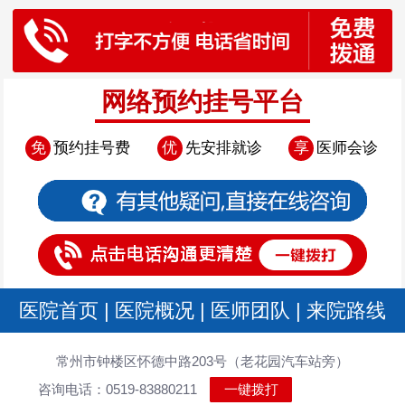
网络预约挂号平台
免
预约挂号费
优
先安排就诊
享
医师会诊
医院首页
|
医院概况
|
医师团队
|
来院路线
常州市钟楼区怀德中路203号（老花园汽车站旁）
咨询电话：0519-83880211
一键拨打