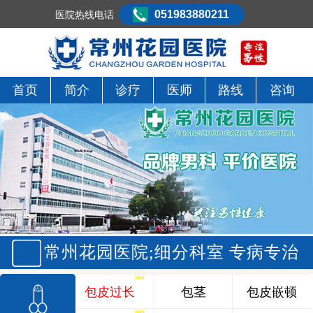
051983880211
医院热线电话
首页
简介
诊疗
医师
路线
咨询
常州花园医院;细分科室 专病专治
包皮过长
包茎
包皮嵌顿