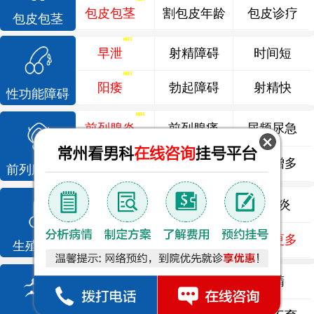
包皮包茎
割包皮年龄
包皮诊疗
包皮包茎
早泄
射精障碍
时间短
阳痿
勃起障碍
射精快
性功能障碍
前列腺炎
前列腺痛
尿频尿急
前列腺增生
排尿不畅
夜尿增多
前列腺疾病
龟头炎
睾丸炎
尿道炎
尿相关
泌尿感染
了解更多
生殖感染
死精
少精
弱精