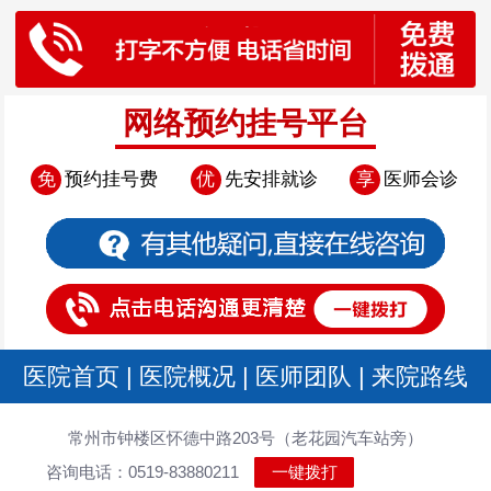
网络预约挂号平台
免
预约挂号费
优
先安排就诊
享
医师会诊
医院首页
|
医院概况
|
医师团队
|
来院路线
常州市钟楼区怀德中路203号（老花园汽车站旁）
咨询电话：0519-83880211
一键拨打