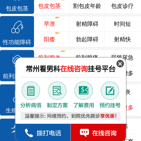
包皮包茎
割包皮年龄
包皮诊疗
包皮包茎
早泄
射精障碍
时间短
阳痿
勃起障碍
射精快
性功能障碍
前列腺炎
前列腺痛
尿频尿急
前列腺增生
排尿不畅
夜尿增多
前列腺疾病
龟头炎
睾丸炎
尿道炎
尿相关
泌尿感染
了解更多
生殖感染
死精
少精
弱精