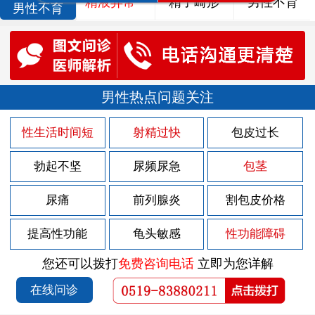
精液异常
精子畸形
男性不育
男性不育
男性热点问题关注
性生活时间短
射精过快
包皮过长
勃起不坚
尿频尿急
包茎
尿痛
前列腺炎
割包皮价格
提高性功能
龟头敏感
性功能障碍
您还可以拨打
免费咨询电话
立即为您详解
在线问诊