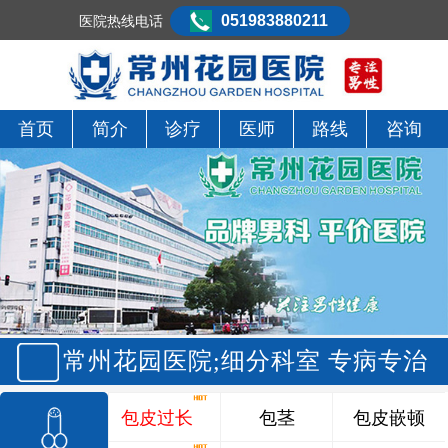
051983880211
医院热线电话
首页
简介
诊疗
医师
路线
咨询
常州花园医院;细分科室 专病专治
包皮过长
包茎
包皮嵌顿